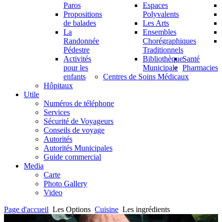
Paros
Espaces
Propositions
Polyvalents
de balades
Les Arts
La
Ensembles
Randonnée
Chorégraphiques
Pédestre
Traditionnels
Activités
Bibliothèque
Santé
pour les
Municipale
Pharmacies
enfants
Centres de Soins Médicaux
Hôpitaux
Utile
Numéros de téléphone
Services
Sécurité de Voyageurs
Conseils de voyage
Autorités
Autorités Municipales
Guide commercial
Media
Carte
Photo Gallery
Video
Page d'accueil
Les Options
Cuisine
Les ingrédients