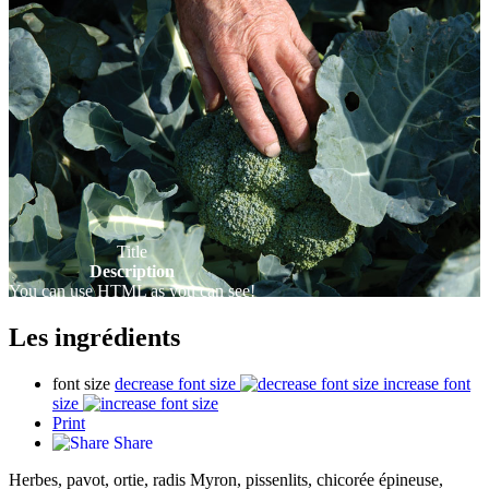
Title
Description
You can use HTML as you can see!
Les ingrédients
font size
decrease font size
increase font
size
Print
Share
Herbes, pavot, ortie, radis Myron, pissenlits, chicorée épineuse,