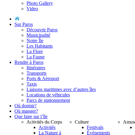
Photo Gallery
Video
Sur Paros
Découvrir Paros
Municipalité
Notre Île
Les Habitants
La Flore
La Faune
Rendre à Paros
Itinéraires
Transports
Ports & Aèroport
Taxis
Liaisons maritimes avec d’autres îles
Locations de véhicules
Parcs de stationnement
Où dormir?
Où manger?
Que faire sur l’île
Activités du Corps
Culture
Αmus
Activités
Festivals
La Nature à
Évènements