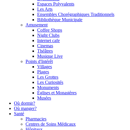
Espaces Polyvalents
Les Arts
Ensembles Chorégraphiques Traditionnels
Bibliothèque Municipale
Αmusement
Coffee Shops
Night Clubs
Internet cafe
Cinemas
Théâtres
Musique Live
Points d'Intérêt
Villages
Plages
Les Grottes
Les Curiosités
Monuments
Églises et Monastères
Musées
Où dormir?
Où manger?
Santé
Pharmacies
Centres de Soins Médicaux
Hôpitaux