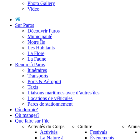
Photo Gallery
Video
Sur Paros
Découvrir Paros
Municipalité
Notre Île
Les Habitants
La Flore
La Faune
Rendre à Paros
Itinéraires
Transports
Ports & Aèroport
Taxis
Liaisons maritimes avec d’autres îles
Locations de véhicules
Parcs de stationnement
Où dormir?
Où manger?
Que faire sur l’île
Activités du Corps
Culture
Αmus
Activités
Festivals
La Nature à
Évènements