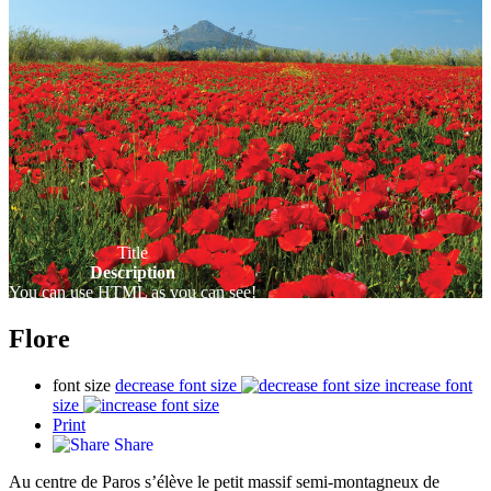
Title
Description
You can use HTML as you can see!
Y
Flore
font size
decrease font size
increase font
size
Print
Share
Au centre de Paros s’élève le petit massif semi-montagneux de