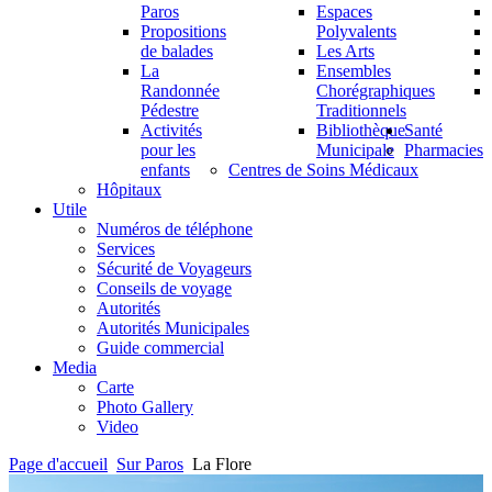
Paros
Espaces
Propositions
Polyvalents
de balades
Les Arts
La
Ensembles
Randonnée
Chorégraphiques
Pédestre
Traditionnels
Activités
Bibliothèque
Santé
pour les
Municipale
Pharmacies
enfants
Centres de Soins Médicaux
Hôpitaux
Utile
Numéros de téléphone
Services
Sécurité de Voyageurs
Conseils de voyage
Autorités
Autorités Municipales
Guide commercial
Media
Carte
Photo Gallery
Video
Page d'accueil
Sur Paros
La Flore