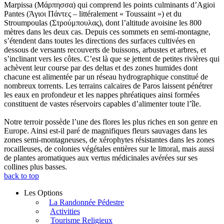
Marpissa (Μάρπησσα) qui comprend les points culminants d’Agioi
Pantes (Άγιοι Πάντες – littéralement « Toussaint ») et du
Stroumpoulas (Στρούμπουλας), dont l’altitude avoisine les 800
mètres dans les deux cas. Depuis ces sommets en semi-montagne,
s’étendent dans toutes les directions des surfaces cultivées en
dessous de versants recouverts de buissons, arbustes et arbres, et
s’inclinant vers les côtes. C’est là que se jettent de petites rivières qui
achèvent leur course par des deltas et des zones humides dont
chacune est alimentée par un réseau hydrographique constitué de
nombreux torrents. Les terrains calcaires de Paros laissent pénétrer
les eaux en profondeur et les nappes phréatiques ainsi formées
constituent de vastes réservoirs capables d’alimenter toute l’île.
Notre terroir possède l’une des flores les plus riches en son genre en
Europe. Ainsi est-il paré de magnifiques fleurs sauvages dans les
zones semi-montagneuses, de xérophytes résistantes dans les zones
rocailleuses, de colonies végétales entières sur le littoral, mais aussi
de plantes aromatiques aux vertus médicinales avérées sur ses
collines plus basses.
back to top
Les Options
La Randonnée Pédestre
Activities
Tourisme Religieux