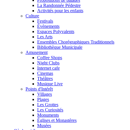
Propositions de balades
La Randonnée Pédestre
Activités pour les enfants
Culture
Festivals
Évènements
Espaces Polyvalents
Les Arts
Ensembles Chorégraphiques Traditionnels
Bibliothèque Municipale
Αmusement
Coffee Shops
Night Clubs
Internet cafe
Cinemas
Théâtres
Musique Live
Points d'Intérêt
Villages
Plages
Les Grottes
Les Curiosités
Monuments
Églises et Monastères
Musées