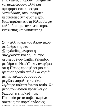
επισκέπτες μπορούν πραγματικά
να χαλαρώσουν, αλλά και
αμέτρητες ευκαιρίες για
διασκέδαση, από υπαίθριες
περιπέτειες στη φύση μέχρι
δραστηριότητες στη θάλασσα για
κολύμβηση με αναπνευστήρα,
kitesurfing και windsurfing.
Στην άλλη άκρη του Ατλαντικού,
σε άρθρο της στο
@mydarlingpassport η
συγγραφέας και δημιουργός
περιεχομένου Caitlin Palumbo,
με έδρα τη Νέα Υόρκη, αναφέρει
ότι η Πάρος προσφέρει μια πιο
ήπια ισορροπία από άλλα νησιά
με πιο χαλαρούς ρυθμούς,
μεγάλες παραλίες και ένα
λιγότερο κάθετα έντονο τοπίο. Ως
μέρη του νησιού προτείνει για
διαμονή ή επίσκεψη την
Παροικία με τα ασβεστωμένα
σοκάκια, τις παραθαλάσσιες