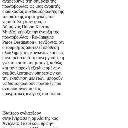
αναφέρθηκε στη σημασία της
πρωτοβουλίας ως μιας ανοικτής
διαδικασίας συνδιαμόρφωσης της
τουριστικής στρατηγικής του
νησιού. Στη συνέχεια, ο
Δήμαρχος Πάρου Κώστας
Μπιζάς, κήρυξε την έναρξη της
πρωτοβουλίας «Re–Imagine
Paros Destination», τονίζοντας ότι
ο τουρισμός αποτελεί υπόθεση
ολόκληρης της κοινωνίας και πως
μόνο μέσα από τη συνεργασία, τη
γνώση και τη συμμετοχή, καθώς
και την παροχή εξειδικευμένων
συμβουλευτικών υπηρεσιών και
την εκπόνηση μελετών, μπορούν
να διαμορφωθούν πολιτικές που
ανταποκρίνονται στις
πραγματικές ανάγκες του τόπου.
Ιδιαίτερο ενδιαφέρον
συγκέντρωσε η ομιλία της κας
Άντζελας Γκερέκου, πρώην