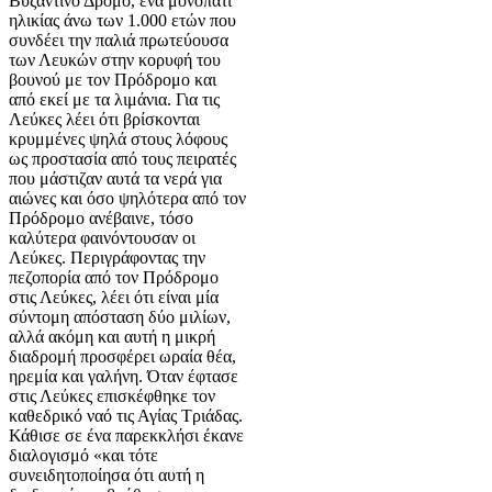
Βυζαντινό Δρόμο, ένα μονοπάτι
ηλικίας άνω των 1.000 ετών που
συνδέει την παλιά πρωτεύουσα
των Λευκών στην κορυφή του
βουνού με τον Πρόδρομο και
από εκεί με τα λιμάνια. Για τις
Λεύκες λέει ότι βρίσκονται
κρυμμένες ψηλά στους λόφους
ως προστασία από τους πειρατές
που μάστιζαν αυτά τα νερά για
αιώνες και όσο ψηλότερα από τον
Πρόδρομο ανέβαινε, τόσο
καλύτερα φαινόντουσαν οι
Λεύκες. Περιγράφοντας την
πεζοπορία από τον Πρόδρομο
στις Λεύκες, λέει ότι είναι μία
σύντομη απόσταση δύο μιλίων,
αλλά ακόμη και αυτή η μικρή
διαδρομή προσφέρει ωραία θέα,
ηρεμία και γαλήνη. Όταν έφτασε
στις Λεύκες επισκέφθηκε τον
καθεδρικό ναό τις Αγίας Τριάδας.
Κάθισε σε ένα παρεκκλήσι έκανε
διαλογισμό «και τότε
συνειδητοποίησα ότι αυτή η