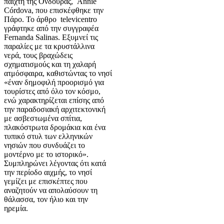
παίχτη της Ονδούρας, Annie
Córdova, που επισκέφθηκε την
Πάρο. Το άρθρο televicentro
γράφτηκε από την συγγραφέα
Fernanda Salinas. Εξυμνεί τις
παραλίες με τα κρυστάλλινα
νερά, τους βραχώδεις
σχηματισμούς και τη χαλαρή
ατμόσφαιρα, καθιστώντας το νησί
«έναν δημοφιλή προορισμό για
τουρίστες από όλο τον κόσμο,
ενώ χαρακτηρίζεται επίσης από
την παραδοσιακή αρχιτεκτονική
με ασβεστωμένα σπίτια,
πλακόστρωτα δρομάκια και ένα
τυπικό στυλ των ελληνικών
νησιών που συνδυάζει το
μοντέρνο με το ιστορικό».
Συμπληρώνει λέγοντας ότι κατά
την περίοδο αιχμής, το νησί
γεμίζει με επισκέπτες που
αναζητούν να απολαύσουν τη
θάλασσα, τον ήλιο και την
ηρεμία.