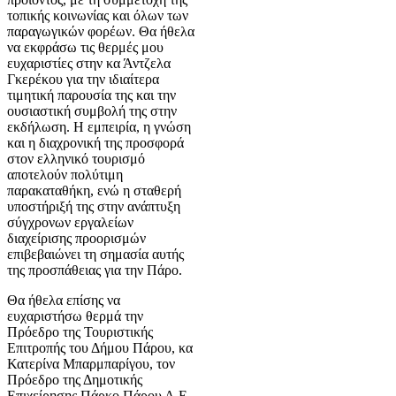
τοπικής κοινωνίας και όλων των
παραγωγικών φορέων. Θα ήθελα
να εκφράσω τις θερμές μου
ευχαριστίες στην κα Άντζελα
Γκερέκου για την ιδιαίτερα
τιμητική παρουσία της και την
ουσιαστική συμβολή της στην
εκδήλωση. Η εμπειρία, η γνώση
και η διαχρονική της προσφορά
στον ελληνικό τουρισμό
αποτελούν πολύτιμη
παρακαταθήκη, ενώ η σταθερή
υποστήριξή της στην ανάπτυξη
σύγχρονων εργαλείων
διαχείρισης προορισμών
επιβεβαιώνει τη σημασία αυτής
της προσπάθειας για την Πάρο.
Θα ήθελα επίσης να
ευχαριστήσω θερμά την
Πρόεδρο της Τουριστικής
Επιτροπής του Δήμου Πάρου, κα
Κατερίνα Μπαρμπαρίγου, τον
Πρόεδρο της Δημοτικής
Επιχείρησης Πάρκο Πάρου Α.Ε.,