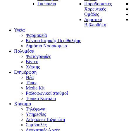
Για παιδιά
Παραδοσιακές
Χορευτικές
Ομάδες
Δημοτική
Βιβλιοθήκη
Υγεία
Φαρμακεία
Κέντρα Ιατρικής Περίθαλψης
Δημόσια Νοσοκομεία
Πολυμέσα
Φωτογραφίες
Bίντεο
Χάρτης
Ενημέρωση
Νέα
Τύπος
Media Kit
Ραδιοφωνικοί σταθμοί
Τοπικά Κανάλια
Χρήσιμα
Τηλέφωνα
Υπηρεσίες
Ασφάλεια Ταξιδιώτη
Συμβουλές
Διοικητικές Αρχές