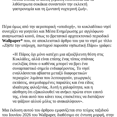
λιθόστρωτα σοκάκια συναντούν την εκλεκτή
γαστρονομία και τη ζωντανή νυχτερινή ζωή».
Πέρα όμως από την αεροπορική «υποδοχή», το κυκλαδίτικο νησί
συνεχίζει να γοητεύει και Μέσα Ενημέρωσης με αγγλόφωνο
αναγνωστικό κοινό, όπως το βρετανικό αρχιτεκτονικό περιοδικό
Wallpaper*
που, σε αποκλειστικό άρθρο του για το νησί με τίτλο
«Ζήστε την υπέροχη, πανταχού παρούσα νησιωτική Πάρο»
γράφει:
«Η Πάρος όχι μόνο κατέχει μια αξιοζήλευτη θέση στις
Κυκλάδες, αλλά είναι επίσης ένας τόπος σπάνιας
ευελιξίας όπου ο καθένας μπορεί να βρει ένα
συναρπαστικό σημείο ενδιαφέροντος. Το νησί
εναλλάσσεται αβίαστα μεταξύ διαφορετικών
περιοχών: λιμάνια που λειτουργούν, γεωργικές
εκτάσεις, ανεμοδαρμένες παραλίες και ένα είδος
ιδιαίτερης φιλοξενίας. Αυτή η χαλαρότητα, και η
αίσθηση ότι εξακολουθεί να ανήκει πρώτα στον εαυτό
της, είναι αυτό που κάνει τους επισκέπτες να διστάζουν
να ψάξουν αλλού μόλις το ανακαλύψουν».
Μια έκδοση αυτού του άρθρου εμφανίζεται στο τεύχος ταξιδιού
του Ιουνίου 2026 του Wallpaper, διαθέσιμο σε έντυπη μορφή, στην