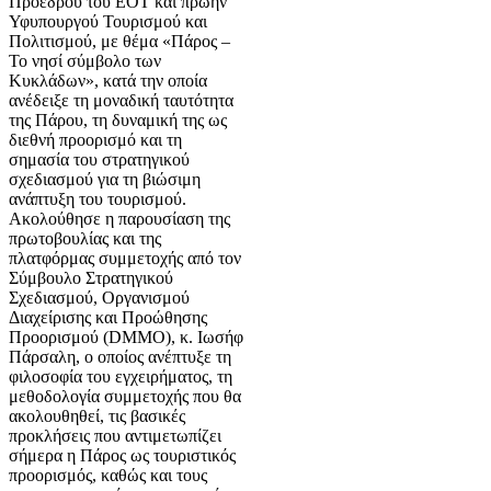
Προέδρου του ΕΟΤ και πρώην
Υφυπουργού Τουρισμού και
Πολιτισμού, με θέμα «Πάρος –
Το νησί σύμβολο των
Κυκλάδων», κατά την οποία
ανέδειξε τη μοναδική ταυτότητα
της Πάρου, τη δυναμική της ως
διεθνή προορισμό και τη
σημασία του στρατηγικού
σχεδιασμού για τη βιώσιμη
ανάπτυξη του τουρισμού.
Ακολούθησε η παρουσίαση της
πρωτοβουλίας και της
πλατφόρμας συμμετοχής από τον
Σύμβουλο Στρατηγικού
Σχεδιασμού, Οργανισμού
Διαχείρισης και Προώθησης
Προορισμού (DMMO), κ. Ιωσήφ
Πάρσαλη, ο οποίος ανέπτυξε τη
φιλοσοφία του εγχειρήματος, τη
μεθοδολογία συμμετοχής που θα
ακολουθηθεί, τις βασικές
προκλήσεις που αντιμετωπίζει
σήμερα η Πάρος ως τουριστικός
προορισμός, καθώς και τους