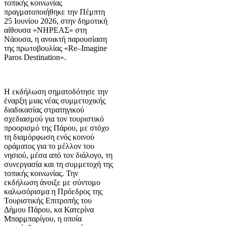
τοπικής κοινωνίας
πραγματοποιήθηκε την Πέμπτη
25 Ιουνίου 2026, στην δημοτική
αίθουσα «ΝΗΡΕΑΣ» στη
Νάουσα, η ανοικτή παρουσίαση
της πρωτοβουλίας «Re–Imagine
Paros Destination».
Η εκδήλωση σηματοδότησε την
έναρξη μιας νέας συμμετοχικής
διαδικασίας στρατηγικού
σχεδιασμού για τον τουριστικό
προορισμό της Πάρου, με στόχο
τη διαμόρφωση ενός κοινού
οράματος για το μέλλον του
νησιού, μέσα από τον διάλογο, τη
συνεργασία και τη συμμετοχή της
τοπικής κοινωνίας. Την
εκδήλωση άνοιξε με σύντομο
καλωσόρισμα η Πρόεδρος της
Τουριστικής Επιτροπής του
Δήμου Πάρου, κα Κατερίνα
Μπαρμπαρίγου, η οποία