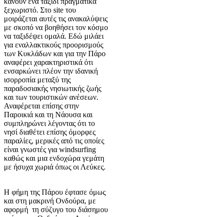
κάνουν ένα ταξίδι πραγματικά
ξεχωριστό. Στο site του
μοιράζεται αυτές τις ανακαλύψεις
με σκοπό να βοηθήσει τον κόσμο
να ταξιδέψει ομαλά. Εδώ μιλάει
για εναλλακτικούς προορισμούς
των Κυκλάδων και για την Πάρο
αναφέρει χαρακτηριστικά ότι
ενσαρκώνει πλέον την ιδανική
ισορροπία μεταξύ της
παραδοσιακής νησιωτικής ζωής
και των τουριστικών ανέσεων.
Αναφέρεται επίσης στην
Παροικιά και τη Νάουσα και
συμπληρώνει λέγοντας ότι το
νησί διαθέτει επίσης όμορφες
παραλίες, μερικές από τις οποίες
είναι γνωστές για windsurfing
καθώς και μια ενδοχώρα γεμάτη
με ήσυχα χωριά όπως οι Λεύκες.
Η φήμη της Πάρου έφτασε όμως
και στη μακρινή Ονδούρα, με
αφορμή τη σύζυγο του διάσημου