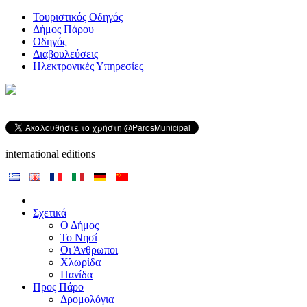
Τουριστικός Οδηγός
Δήμος Πάρου
Οδηγός
Διαβουλεύσεις
Ηλεκτρονικές Υπηρεσίες
international editions
Σχετικά
Ο Δήμος
Το Νησί
Οι Άνθρωποι
Χλωρίδα
Πανίδα
Προς Πάρο
Δρομολόγια