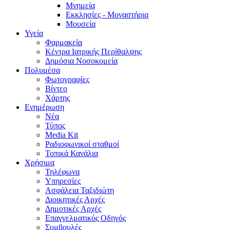
Μνημεία
Εκκλησίες - Μοναστήρια
Μουσεία
Υγεία
Φαρμακεία
Κέντρα Ιατρικής Περίθαλψης
Δημόσια Νοσοκομεία
Πολυμέσα
Φωτογραφίες
Bίντεο
Χάρτης
Ενημέρωση
Νέα
Τύπος
Media Kit
Ραδιοφωνικοί σταθμοί
Τοπικά Κανάλια
Χρήσιμα
Τηλέφωνα
Υπηρεσίες
Ασφάλεια Ταξιδιώτη
Διοικητικές Αρχές
Δημοτικές Αρχές
Επαγγελματικός Οδηγός
Συμβουλές