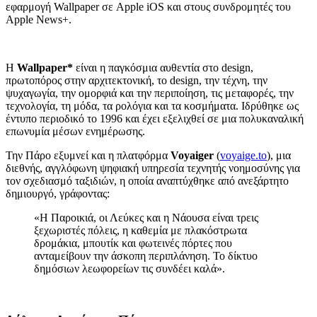
εφαρμογή Wallpaper σε Apple iOS και στους συνδρομητές του
Apple News+.
Η
Wallpaper*
είναι η παγκόσμια αυθεντία στο design,
πρωτοπόρος στην αρχιτεκτονική, το design, την τέχνη, την
ψυχαγωγία, την ομορφιά και την περιποίηση, τις μεταφορές, την
τεχνολογία, τη μόδα, τα ρολόγια και τα κοσμήματα. Ιδρύθηκε ως
έντυπο περιοδικό το 1996 και έχει εξελιχθεί σε μια πολυκαναλική
επωνυμία μέσων ενημέρωσης.
Την Πάρο εξυμνεί και η πλατφόρμα
Voyaiger
(
voyaige.to
), μια
διεθνής, αγγλόφωνη ψηφιακή υπηρεσία τεχνητής νοημοσύνης για
τον σχεδιασμό ταξιδιών, η οποία αναπτύχθηκε από ανεξάρτητο
δημιουργό, γράφοντας:
«Η Παροικιά, οι Λεύκες και η Νάουσα είναι τρεις
ξεχωριστές πόλεις, η καθεμία με πλακόστρωτα
δρομάκια, μπουτίκ και φωτεινές πόρτες που
ανταμείβουν την άσκοπη περιπλάνηση. Το δίκτυο
δημόσιων λεωφορείων τις συνδέει καλά».