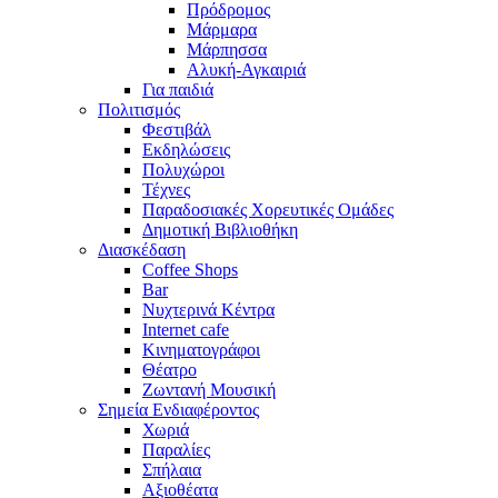
Πρόδρομος
Μάρμαρα
Μάρπησσα
Αλυκή-Αγκαιριά
Για παιδιά
Πολιτισμός
Φεστιβάλ
Εκδηλώσεις
Πολυχώροι
Τέχνες
Παραδοσιακές Χορευτικές Ομάδες
Δημοτική Βιβλιοθήκη
Διασκέδαση
Coffee Shops
Bar
Νυχτερινά Κέντρα
Internet cafe
Κινηματογράφοι
Θέατρο
Ζωντανή Μουσική
Σημεία Ενδιαφέροντος
Χωριά
Παραλίες
Σπήλαια
Αξιοθέατα