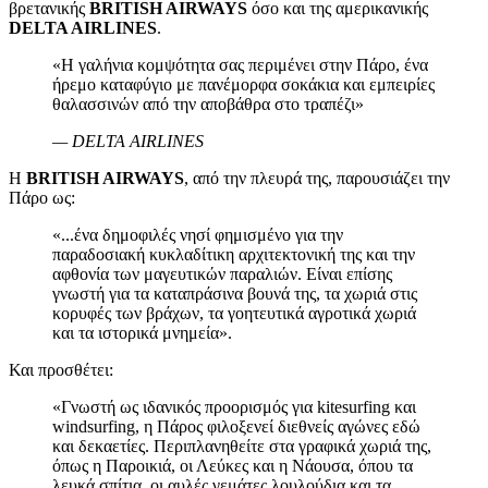
βρετανικής
BRITISH AIRWAYS
όσο και της αμερικανικής
DELTA AIRLINES
.
«Η γαλήνια κομψότητα σας περιμένει στην Πάρο, ένα
ήρεμο καταφύγιο με πανέμορφα σοκάκια και εμπειρίες
θαλασσινών από την αποβάθρα στο τραπέζι»
— DELTA AIRLINES
Η
BRITISH AIRWAYS
, από την πλευρά της, παρουσιάζει την
Πάρο ως:
«...ένα δημοφιλές νησί φημισμένο για την
παραδοσιακή κυκλαδίτικη αρχιτεκτονική της και την
αφθονία των μαγευτικών παραλιών. Είναι επίσης
γνωστή για τα καταπράσινα βουνά της, τα χωριά στις
κορυφές των βράχων, τα γοητευτικά αγροτικά χωριά
και τα ιστορικά μνημεία».
Και προσθέτει:
«Γνωστή ως ιδανικός προορισμός για kitesurfing και
windsurfing, η Πάρος φιλοξενεί διεθνείς αγώνες εδώ
και δεκαετίες. Περιπλανηθείτε στα γραφικά χωριά της,
όπως η Παροικιά, οι Λεύκες και η Νάουσα, όπου τα
λευκά σπίτια, οι αυλές γεμάτες λουλούδια και τα