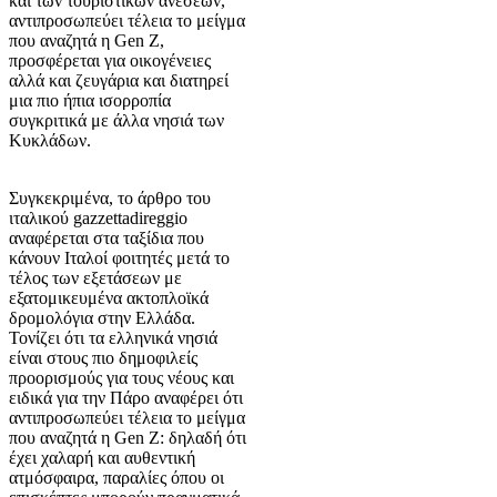
και των τουριστικών ανέσεων,
αντιπροσωπεύει τέλεια το μείγμα
που αναζητά η Gen Z,
προσφέρεται για οικογένειες
αλλά και ζευγάρια και διατηρεί
μια πιο ήπια ισορροπία
συγκριτικά με άλλα νησιά των
Κυκλάδων.
Συγκεκριμένα, το άρθρο του
ιταλικού gazzettadireggio
αναφέρεται στα ταξίδια που
κάνουν Ιταλοί φοιτητές μετά το
τέλος των εξετάσεων με
εξατομικευμένα ακτοπλοϊκά
δρομολόγια στην Ελλάδα.
Τονίζει ότι τα ελληνικά νησιά
είναι στους πιο δημοφιλείς
προορισμούς για τους νέους και
ειδικά για την Πάρο αναφέρει ότι
αντιπροσωπεύει τέλεια το μείγμα
που αναζητά η Gen Z: δηλαδή ότι
έχει χαλαρή και αυθεντική
ατμόσφαιρα, παραλίες όπου οι