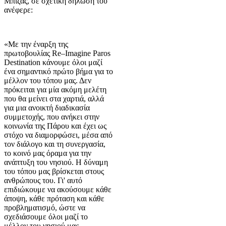
Μπιζάς, σε σχετική δήλωσή του
ανέφερε:
«Με την έναρξη της
πρωτοβουλίας Re–Imagine Paros
Destination κάνουμε όλοι μαζί
ένα σημαντικό πρώτο βήμα για το
μέλλον του τόπου μας. Δεν
πρόκειται για μία ακόμη μελέτη
που θα μείνει στα χαρτιά, αλλά
για μια ανοικτή διαδικασία
συμμετοχής, που ανήκει στην
κοινωνία της Πάρου και έχει ως
στόχο να διαμορφώσει, μέσα από
τον διάλογο και τη συνεργασία,
το κοινό μας όραμα για την
ανάπτυξη του νησιού. Η δύναμη
του τόπου μας βρίσκεται στους
ανθρώπους του. Γι' αυτό
επιδιώκουμε να ακούσουμε κάθε
άποψη, κάθε πρόταση και κάθε
προβληματισμό, ώστε να
σχεδιάσουμε όλοι μαζί το
μέλλον του νησιού μας.