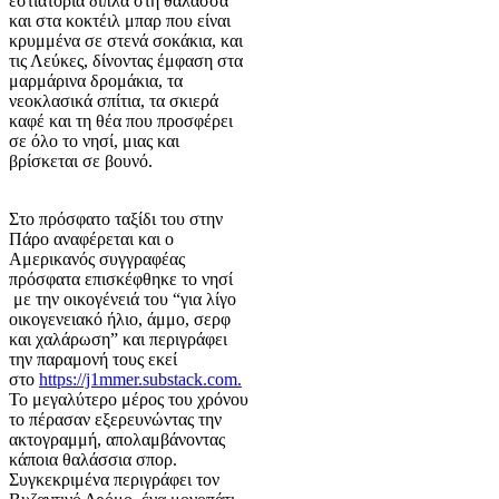
εστιατόρια δίπλα στη θάλασσα
και στα κοκτέιλ μπαρ που είναι
κρυμμένα σε στενά σοκάκια, και
τις Λεύκες, δίνοντας έμφαση στα
μαρμάρινα δρομάκια, τα
νεοκλασικά σπίτια, τα σκιερά
καφέ και τη θέα που προσφέρει
σε όλο το νησί, μιας και
βρίσκεται σε βουνό.
Στο πρόσφατο ταξίδι του στην
Πάρο αναφέρεται και ο
Αμερικανός συγγραφέας
πρόσφατα επισκέφθηκε το νησί
με την οικογένειά του “για λίγο
οικογενειακό ήλιο, άμμο, σερφ
και χαλάρωση” και περιγράφει
την παραμονή τους εκεί
στο
https://j1mmer.substack.com.
Το μεγαλύτερο μέρος του χρόνου
το πέρασαν εξερευνώντας την
ακτογραμμή, απολαμβάνοντας
κάποια θαλάσσια σπορ.
Συγκεκριμένα περιγράφει τον