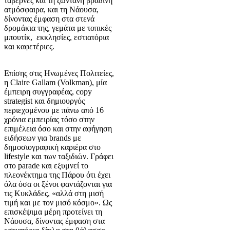
ταβέρνες και τη ζωντανή βραδινή
ατμόσφαιρα, και τη Νάουσα,
δίνοντας έμφαση στα στενά
δρομάκια της, γεμάτα με τοπικές
μπουτίκ, εκκλησίες, εστιατόρια
και καφετέριες.
Επίσης στις Ηνωμένες Πολιτείες,
η Claire Gallam (Volkman), μία
έμπειρη συγγραφέας, copy
strategist και δημιουργός
περιεχομένου με πάνω από 16
χρόνια εμπειρίας τόσο στην
επιμέλεια όσο και στην αφήγηση
ειδήσεων για brands με
δημοσιογραφική καριέρα στο
lifestyle και των ταξιδιών. Γράφει
στο parade και εξυμνεί το
πλεονέκτημα της Πάρου ότι έχει
όλα όσα οι ξένοι φαντάζονται για
τις Κυκλάδες, «αλλά στη μισή
τιμή και με τον μισό κόσμο». Ως
επισκέψιμα μέρη προτείνει τη
Νάουσα, δίνοντας έμφαση στα