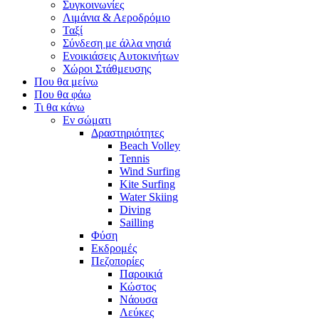
Συγκοινωνίες
Λιμάνια & Αεροδρόμιο
Ταξί
Σύνδεση με άλλα νησιά
Ενοικιάσεις Αυτοκινήτων
Χώροι Στάθμευσης
Που θα μείνω
Που θα φάω
Τι θα κάνω
Εν σώματι
Δραστηριότητες
Beach Volley
Tennis
Wind Surfing
Kite Surfing
Water Skiing
Diving
Sailling
Φύση
Εκδρομές
Πεζοπορίες
Παροικιά
Κώστος
Νάουσα
Λεύκες