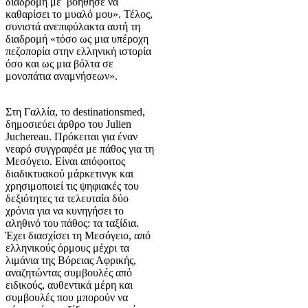
διαδρομή με βοήθησε να
καθαρίσει το μυαλό μου». Τέλος,
συνιστά ανεπιφύλακτα αυτή τη
διαδρομή «τόσο ως μια υπέροχη
πεζοπορία στην ελληνική ιστορία
όσο και ως μια βόλτα σε
μονοπάτια αναμνήσεων».
Στη Γαλλία, το destinationsmed,
δημοσιεύει άρθρο του Julien
Juchereau. Πρόκειται για έναν
νεαρό συγγραφέα με πάθος για τη
Μεσόγειο. Είναι απόφοιτος
διαδικτυακού μάρκετινγκ και
χρησιμοποιεί τις ψηφιακές του
δεξιότητες τα τελευταία δύο
χρόνια για να κυνηγήσει το
αληθινό του πάθος: τα ταξίδια.
Έχει διασχίσει τη Μεσόγειο, από
ελληνικούς όρμους μέχρι τα
λιμάνια της Βόρειας Αφρικής,
αναζητώντας συμβουλές από
ειδικούς, αυθεντικά μέρη και
συμβουλές που μπορούν να