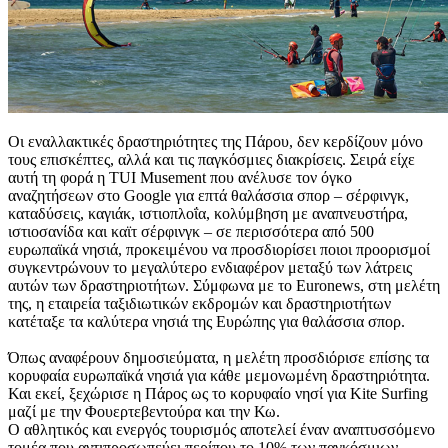
Οι εναλλακτικές δραστηριότητες της Πάρου, δεν κερδίζουν μόνο
τους επισκέπτες, αλλά και τις παγκόσμιες διακρίσεις. Σειρά είχε
αυτή τη φορά η TUI Musement που ανέλυσε τον όγκο
αναζητήσεων στο Google για επτά θαλάσσια σπορ – σέρφινγκ,
καταδύσεις, καγιάκ, ιστιοπλοΐα, κολύμβηση με αναπνευστήρα,
ιστιοσανίδα και καϊτ σέρφινγκ – σε περισσότερα από 500
ευρωπαϊκά νησιά, προκειμένου να προσδιορίσει ποιοι προορισμοί
συγκεντρώνουν το μεγαλύτερο ενδιαφέρον μεταξύ των λάτρεις
αυτών των δραστηριοτήτων. Σύμφωνα με το Euronews, στη μελέτη
της, η εταιρεία ταξιδιωτικών εκδρομών και δραστηριοτήτων
κατέταξε τα καλύτερα νησιά της Ευρώπης για θαλάσσια σπορ.
Όπως αναφέρουν δημοσιεύματα, η μελέτη προσδιόρισε επίσης τα
κορυφαία ευρωπαϊκά νησιά για κάθε μεμονωμένη δραστηριότητα.
Και εκεί, ξεχώρισε η Πάρος ως το κορυφαίο νησί για Kite Surfing
μαζί με την Φουερτεβεντούρα και την Κω.
Ο αθλητικός και ενεργός τουρισμός αποτελεί έναν αναπτυσσόμενο
τομέα που αντιπροσωπεύει περίπου το 10% των παγκόσμιων