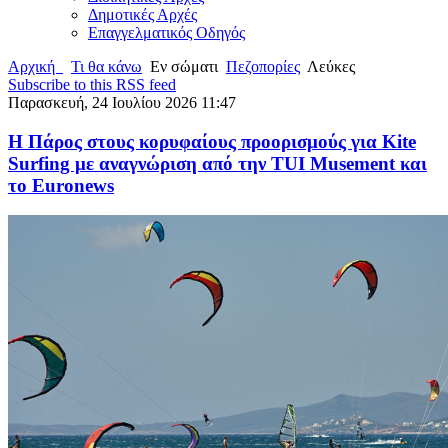
Δημοτικές Αρχές
Επαγγελματικός Οδηγός
Αρχική
Τι θα κάνω
Εν σώματι
Πεζοπορίες
Λεύκες
Subscribe to this RSS feed
Παρασκευή, 24 Ιουλίου 2026 11:47
Η Πάρος στους κορυφαίους προορισμούς για Kite
Surfing με αναγνώριση από την TUI Musement και
το Euronews