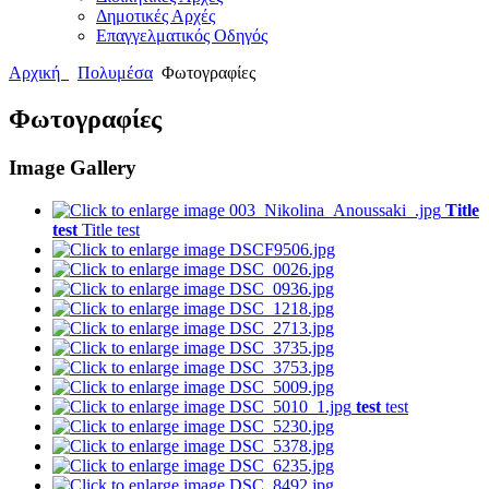
Δημοτικές Αρχές
Επαγγελματικός Οδηγός
Αρχική
Πολυμέσα
Φωτογραφίες
Φωτογραφίες
Image Gallery
Title
test
Title test
test
test