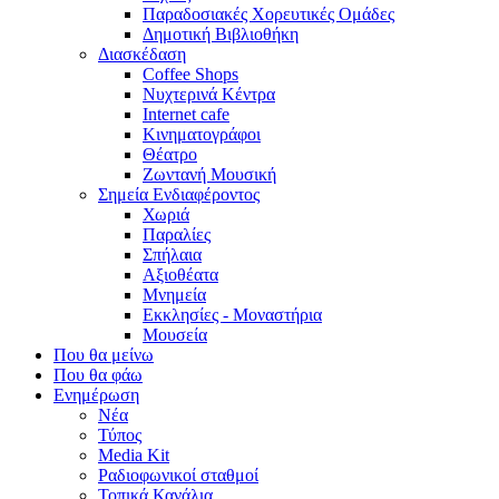
Παραδοσιακές Χορευτικές Ομάδες
Δημοτική Βιβλιοθήκη
Διασκέδαση
Coffee Shops
Νυχτερινά Κέντρα
Internet cafe
Κινηματογράφοι
Θέατρο
Ζωντανή Μουσική
Σημεία Ενδιαφέροντος
Χωριά
Παραλίες
Σπήλαια
Αξιοθέατα
Μνημεία
Εκκλησίες - Μοναστήρια
Μουσεία
Που θα μείνω
Που θα φάω
Ενημέρωση
Νέα
Τύπος
Media Kit
Ραδιοφωνικοί σταθμοί
Τοπικά Κανάλια