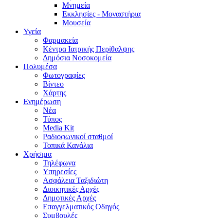
Μνημεία
Εκκλησίες - Μοναστήρια
Μουσεία
Υγεία
Φαρμακεία
Κέντρα Ιατρικής Περίθαλψης
Δημόσια Νοσοκομεία
Πολυμέσα
Φωτογραφίες
Bίντεο
Χάρτης
Ενημέρωση
Νέα
Τύπος
Media Kit
Ραδιοφωνικοί σταθμοί
Τοπικά Κανάλια
Χρήσιμα
Τηλέφωνα
Υπηρεσίες
Ασφάλεια Ταξιδιώτη
Διοικητικές Αρχές
Δημοτικές Αρχές
Επαγγελματικός Οδηγός
Συμβουλές