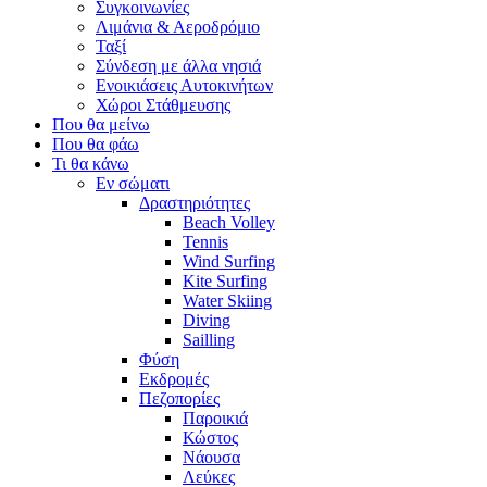
Συγκοινωνίες
Λιμάνια & Αεροδρόμιο
Ταξί
Σύνδεση με άλλα νησιά
Ενοικιάσεις Αυτοκινήτων
Χώροι Στάθμευσης
Που θα μείνω
Που θα φάω
Τι θα κάνω
Εν σώματι
Δραστηριότητες
Beach Volley
Tennis
Wind Surfing
Kite Surfing
Water Skiing
Diving
Sailling
Φύση
Εκδρομές
Πεζοπορίες
Παροικιά
Κώστος
Νάουσα
Λεύκες