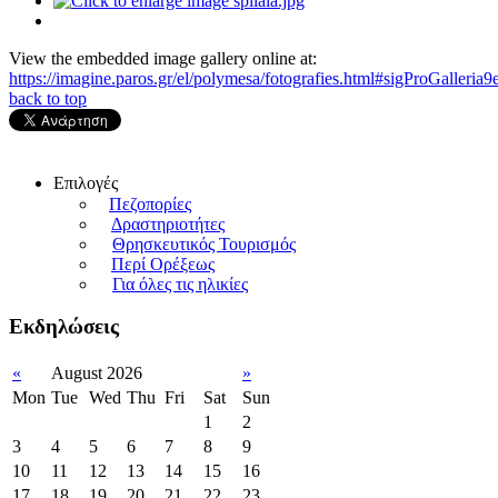
View the embedded image gallery online at:
https://imagine.paros.gr/el/polymesa/fotografies.html#sigProGalleria
back to top
Επιλογές
Πεζοπορίες
Δραστηριοτήτες
Θρησκευτικός Τουρισμός
Περί Ορέξεως
Για όλες τις ηλικίες
Εκδηλώσεις
«
August 2026
»
Mon
Tue
Wed
Thu
Fri
Sat
Sun
1
2
3
4
5
6
7
8
9
10
11
12
13
14
15
16
17
18
19
20
21
22
23