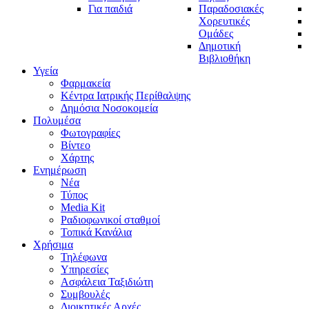
Για παιδιά
Παραδοσιακές
Χορευτικές
Ομάδες
Δημοτική
Βιβλιοθήκη
Υγεία
Φαρμακεία
Κέντρα Ιατρικής Περίθαλψης
Δημόσια Νοσοκομεία
Πολυμέσα
Φωτογραφίες
Bίντεο
Χάρτης
Ενημέρωση
Νέα
Τύπος
Media Kit
Ραδιοφωνικοί σταθμοί
Τοπικά Κανάλια
Χρήσιμα
Τηλέφωνα
Υπηρεσίες
Ασφάλεια Ταξιδιώτη
Συμβουλές
Διοικητικές Αρχές