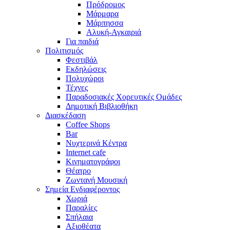
Πρόδρομος
Μάρμαρα
Μάρπησσα
Αλυκή-Αγκαιριά
Για παιδιά
Πολιτισμός
Φεστιβάλ
Εκδηλώσεις
Πολυχώροι
Τέχνες
Παραδοσιακές Χορευτικές Ομάδες
Δημοτική Βιβλιοθήκη
Διασκέδαση
Coffee Shops
Bar
Νυχτερινά Κέντρα
Internet cafe
Κινηματογράφοι
Θέατρο
Ζωντανή Μουσική
Σημεία Ενδιαφέροντος
Χωριά
Παραλίες
Σπήλαια
Αξιοθέατα