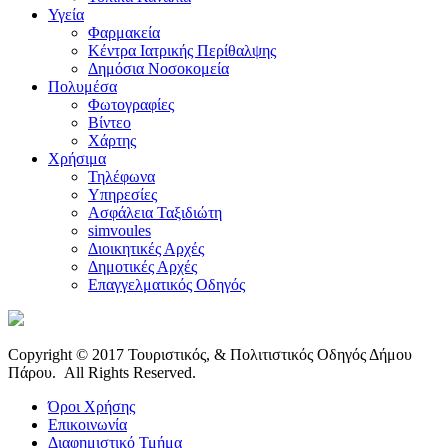
Υγεία
Φαρμακεία
Κέντρα Ιατρικής Περίθαλψης
Δημόσια Νοσοκομεία
Πολυμέσα
Φωτογραφίες
Bίντεο
Χάρτης
Χρήσιμα
Τηλέφωνα
Υπηρεσίες
Ασφάλεια Ταξιδιώτη
simvoules
Διοικητικές Αρχές
Δημοτικές Αρχές
Επαγγελματικός Οδηγός
Copyright © 2017 Τουριστικός, & Πολιτιστικός Οδηγός Δήμου
Πάρου. All Rights Reserved.
Όροι Χρήσης
Επικοινωνία
Διαφημιστικό Τμήμα