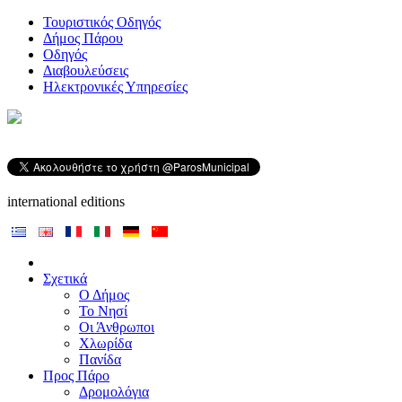
Τουριστικός Οδηγός
Δήμος Πάρου
Οδηγός
Διαβουλεύσεις
Ηλεκτρονικές Υπηρεσίες
international editions
Σχετικά
Ο Δήμος
Το Νησί
Οι Άνθρωποι
Χλωρίδα
Πανίδα
Προς Πάρο
Δρομολόγια