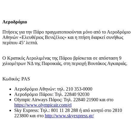
Αεροδρόμιο
Πτήσεις για την Πάρο πραγματοποιούνται μόνο από το Αεροδρόμιο
Αθηνών «Ελευθέριος Βενιζέλος» και η πτήση διαρκεί συνήθως
περίπου 45’ λεπτά.
Ο Κρατικός Αερολιμένας της Πάρου βρίσκεται σε απόσταση 9
χιλιομέτρων ΝΔ της Παροικιάς, στη περιοχή Βουτάκος Αγκαιριάς.
Κωδικός: PAS
Αεροδρόμιο Αθηνών: τηλ. 210 353-0000
Αεροδρόμιο Πάρου: Τηλ. 22840 92030
Olympic Airways Πάρος: Τηλ. 22840 21900 και στο
https://www.olympicair.com/el
Sky Express: Τηλ.: 801 11 28 288 ή από κινητό στο 2810
223800 και στο
http://www.skyexpress.gr/