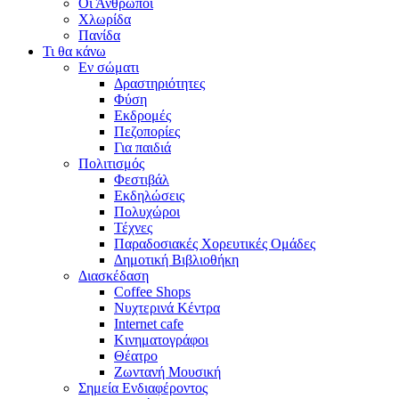
Οι Άνθρωποι
Χλωρίδα
Πανίδα
Τι θα κάνω
Εν σώματι
Δραστηριότητες
Φύση
Εκδρομές
Πεζοπορίες
Για παιδιά
Πολιτισμός
Φεστιβάλ
Εκδηλώσεις
Πολυχώροι
Τέχνες
Παραδοσιακές Χορευτικές Ομάδες
Δημοτική Βιβλιοθήκη
Διασκέδαση
Coffee Shops
Νυχτερινά Κέντρα
Internet cafe
Κινηματογράφοι
Θέατρο
Ζωντανή Μουσική
Σημεία Ενδιαφέροντος