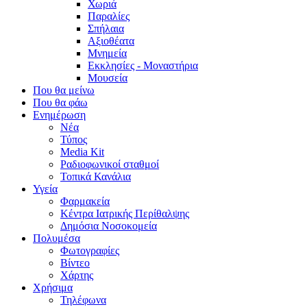
Χωριά
Παραλίες
Σπήλαια
Αξιοθέατα
Μνημεία
Εκκλησίες - Μοναστήρια
Μουσεία
Που θα μείνω
Που θα φάω
Ενημέρωση
Νέα
Τύπος
Media Kit
Ραδιοφωνικοί σταθμοί
Τοπικά Κανάλια
Υγεία
Φαρμακεία
Κέντρα Ιατρικής Περίθαλψης
Δημόσια Νοσοκομεία
Πολυμέσα
Φωτογραφίες
Bίντεο
Χάρτης
Χρήσιμα
Τηλέφωνα