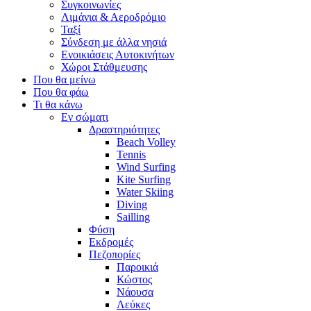
Συγκοινωνίες
Λιμάνια & Αεροδρόμιο
Ταξί
Σύνδεση με άλλα νησιά
Ενοικιάσεις Αυτοκινήτων
Χώροι Στάθμευσης
Που θα μείνω
Που θα φάω
Τι θα κάνω
Εν σώματι
Δραστηριότητες
Beach Volley
Tennis
Wind Surfing
Kite Surfing
Water Skiing
Diving
Sailling
Φύση
Εκδρομές
Πεζοπορίες
Παροικιά
Κώστος
Νάουσα
Λεύκες