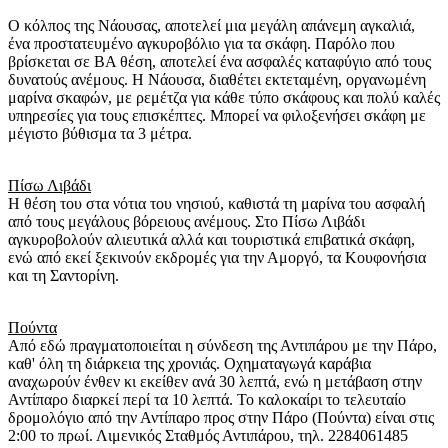
Ο κόλπος της Νάουσας, αποτελεί μια μεγάλη απάνεμη αγκαλιά,
ένα προστατευμένο αγκυροβόλιο για τα σκάφη. Παρόλο που
βρίσκεται σε ΒΑ θέση, αποτελεί ένα ασφαλές καταφύγιο από τους
δυνατούς ανέμους. Η Νάουσα, διαθέτει εκτεταμένη, οργανωμένη
μαρίνα σκαφών, με ρεμέτζα για κάθε τύπο σκάφους και πολύ καλές
υπηρεσίες για τους επισκέπτες. Μπορεί να φιλοξενήσει σκάφη με
μέγιστο βύθισμα τα 3 μέτρα.
Πίσω Λιβάδι
Η θέση του στα νότια του νησιού, καθιστά τη μαρίνα του ασφαλή
από τους μεγάλους βόρειους ανέμους. Στο Πίσω Λιβάδι
αγκυροβολούν αλιευτικά αλλά και τουριστικά επιβατικά σκάφη,
ενώ από εκεί ξεκινούν εκδρομές για την Αμοργό, τα Κουφονήσια
και τη Σαντορίνη.
Πούντα
Από εδώ πραγματοποιείται η σύνδεση της Αντιπάρου με την Πάρο,
καθ' όλη τη διάρκεια της χρονιάς. Οχηματαγωγά καράβια
αναχωρούν ένθεν κι εκείθεν ανά 30 λεπτά, ενώ η μετάβαση στην
Αντίπαρο διαρκεί περί τα 10 λεπτά. Το καλοκαίρι το τελευταίο
δρομολόγιο από την Αντίπαρο προς στην Πάρο (Πούντα) είναι στις
2:00 το πρωί. Λιμενικός Σταθμός Αντιπάρου, τηλ. 2284061485