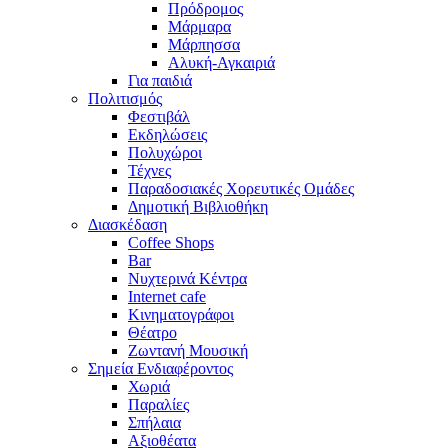
Πρόδρομος
Μάρμαρα
Μάρπησσα
Αλυκή-Αγκαιριά
Για παιδιά
Πολιτισμός
Φεστιβάλ
Εκδηλώσεις
Πολυχώροι
Τέχνες
Παραδοσιακές Χορευτικές Ομάδες
Δημοτική Βιβλιοθήκη
Διασκέδαση
Coffee Shops
Bar
Νυχτερινά Κέντρα
Internet cafe
Κινηματογράφοι
Θέατρο
Ζωντανή Μουσική
Σημεία Ενδιαφέροντος
Χωριά
Παραλίες
Σπήλαια
Αξιοθέατα