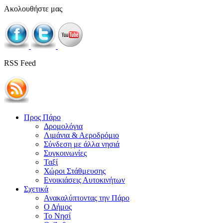
Ακολουθήστε μας
RSS Feed
Προς Πάρο
Δρομολόγια
Λιμάνια & Αεροδρόμιο
Σύνδεση με άλλα νησιά
Συγκοινωνίες
Ταξί
Χώροι Στάθμευσης
Ενοικιάσεις Αυτοκινήτων
Σχετικά
Ανακαλύπτοντας την Πάρο
Ο Δήμος
Το Νησί