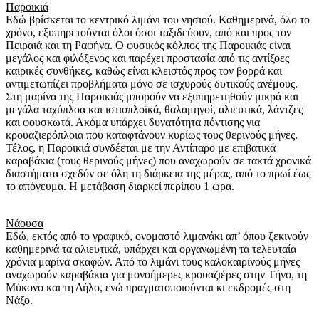
Παροικιά
Εδώ βρίσκεται το κεντρικό λιμάνι του νησιού. Καθημερινά, όλο το
χρόνο, εξυπηρετούνται όλοι όσοι ταξιδεύουν, από και προς τον
Πειραιά και τη Ραφήνα. Ο φυσικός κόλπος της Παροικιάς είναι
μεγάλος και φιλόξενος και παρέχει προστασία από τις αντίξοες
καιρικές συνθήκες, καθώς είναι κλειστός προς τον βορρά και
αντιμετωπίζει προβλήματα μόνο σε ισχυρούς δυτικούς ανέμους.
Στη μαρίνα της Παροικιάς μπορούν να εξυπηρετηθούν μικρά και
μεγάλα ταχύπλοα και ιστιοπλοϊκά, θαλαμηγοί, αλιευτικά, λάντζες
και φουσκωτά. Ακόμα υπάρχει δυνατότητα πόντισης για
κρουαζιερόπλοια που καταφτάνουν κυρίως τους θερινούς μήνες.
Τέλος, η Παροικιά συνδέεται με την Αντίπαρο με επιβατικά
καραβάκια (τους θερινούς μήνες) που αναχωρούν σε τακτά χρονικά
διαστήματα σχεδόν σε όλη τη διάρκεια της μέρας, από το πρωί έως
το απόγευμα. Η μετάβαση διαρκεί περίπου 1 ώρα.
Νάουσα
Εδώ, εκτός από το γραφικό, ονομαστό λιμανάκι απ’ όπου ξεκινούν
καθημερινά τα αλιευτικά, υπάρχει και οργανωμένη τα τελευταία
χρόνια μαρίνα σκαφών. Από το λιμάνι τους καλοκαιρινούς μήνες
αναχωρούν καραβάκια για μονοήμερες κρουαζιέρες στην Τήνο, τη
Μύκονο και τη Δήλο, ενώ πραγματοποιούνται κι εκδρομές στη
Νάξο.