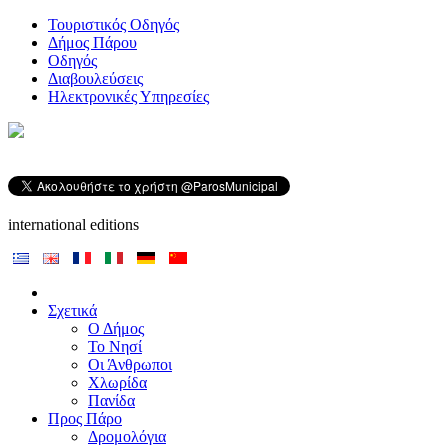
Τουριστικός Οδηγός
Δήμος Πάρου
Οδηγός
Διαβουλεύσεις
Ηλεκτρονικές Υπηρεσίες
international editions
Σχετικά
Ο Δήμος
Το Νησί
Οι Άνθρωποι
Χλωρίδα
Πανίδα
Προς Πάρο
Δρομολόγια