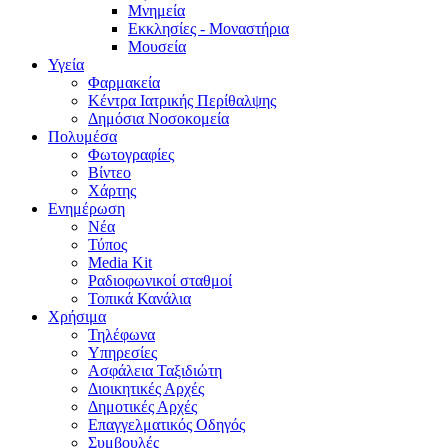
Μνημεία
Εκκλησίες - Μοναστήρια
Μουσεία
Υγεία
Φαρμακεία
Κέντρα Ιατρικής Περίθαλψης
Δημόσια Νοσοκομεία
Πολυμέσα
Φωτογραφίες
Bίντεο
Χάρτης
Ενημέρωση
Νέα
Τύπος
Media Kit
Ραδιοφωνικοί σταθμοί
Τοπικά Κανάλια
Χρήσιμα
Τηλέφωνα
Υπηρεσίες
Ασφάλεια Ταξιδιώτη
Διοικητικές Αρχές
Δημοτικές Αρχές
Επαγγελματικός Οδηγός
Συμβουλές