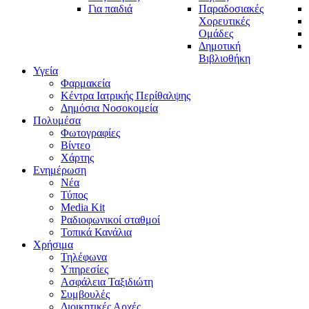
Για παιδιά
Παραδοσιακές
Χορευτικές
Ομάδες
Δημοτική
Βιβλιοθήκη
Υγεία
Φαρμακεία
Κέντρα Ιατρικής Περίθαλψης
Δημόσια Νοσοκομεία
Πολυμέσα
Φωτογραφίες
Bίντεο
Χάρτης
Ενημέρωση
Νέα
Τύπος
Media Kit
Ραδιοφωνικοί σταθμοί
Τοπικά Κανάλια
Χρήσιμα
Τηλέφωνα
Υπηρεσίες
Ασφάλεια Ταξιδιώτη
Συμβουλές
Διοικητικές Αρχές