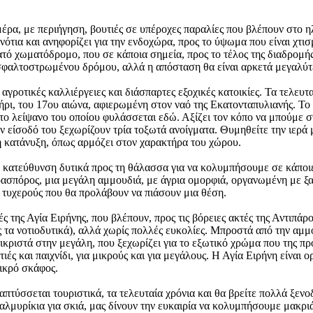
έρα, με περιήγηση, βουτιές σε υπέροχες παραλίες που βλέπουν στο η
ότια και ανηφορίζει για την ενδοχώρα, προς το ύψωμα που είναι χτισ
ατό χωματόδρομο, που σε κάποια σημεία, προς το τέλος της διαδρομή
φαλτοστρωμένου δρόμου, αλλά η απόσταση θα είναι αρκετά μεγαλύτ
αγροτικές καλλιέργειες και διάσπαρτες εξοχικές κατοικίες. Τα τελευτ
ήρι, του 17ου αιώνα, αφιερωμένη στον ναό της Εκατονταπυλιανής. Το 
το λείψανο του οποίου φυλάσσεται εδώ. Αξίζει τον κόπο να μπούμε σ
ν είσοδό του ξεχωρίζουν τρία τοξωτά ανοίγματα. Θυμηθείτε την ιερά
ρή κατάνυξη, όπως αρμόζει στον χαρακτήρα του χώρου.
κατεύθυνση δυτικά προς τη θάλασσα για να κολυμπήσουμε σε κάποιες
ρασπόρος, μια μεγάλη αμμουδιά, με άγρια ομορφιά, οργανωμένη με ξα
ς τυχερούς που θα προλάβουν να πιάσουν μια θέση.
ς της Αγία Ειρήνης, που βλέπουν, προς τις βόρειες ακτές της Αντιπάρ
 τα νοτιοδυτικά), αλλά χωρίς πολλές ευκολίες. Μπροστά από την αμμο
ικριστά στην μεγάλη, που ξεχωρίζει για το εξωτικό χρώμα που της πρ
ιές και παιχνίδι, για μικρούς και για μεγάλους. Η Αγία Ειρήνη είναι
ικρό σκάφος.
ναπτύσσεται τουριστικά, τα τελευταία χρόνια και θα βρείτε πολλά ξενο
 αλμυρίκια για σκιά, μας δίνουν την ευκαιρία να κολυμπήσουμε μακρι