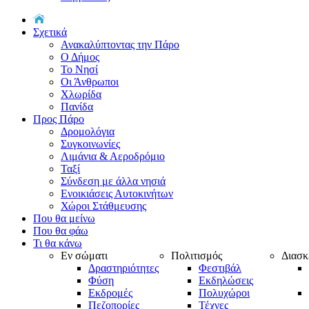
Σχετικά
Ανακαλύπτοντας την Πάρο
Ο Δήμος
Το Νησί
Οι Άνθρωποι
Χλωρίδα
Πανίδα
Προς Πάρο
Δρομολόγια
Συγκοινωνίες
Λιμάνια & Αεροδρόμιο
Ταξί
Σύνδεση με άλλα νησιά
Ενοικιάσεις Αυτοκινήτων
Χώροι Στάθμευσης
Που θα μείνω
Που θα φάω
Τι θα κάνω
Εν σώματι
Πολιτισμός
Διασκ
Δραστηριότητες
Φεστιβάλ
Φύση
Εκδηλώσεις
Εκδρομές
Πολυχώροι
Πεζοπορίες
Τέχνες