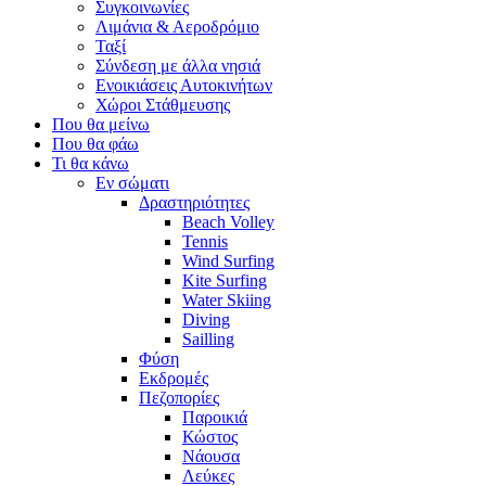
Συγκοινωνίες
Λιμάνια & Αεροδρόμιο
Ταξί
Σύνδεση με άλλα νησιά
Ενοικιάσεις Αυτοκινήτων
Χώροι Στάθμευσης
Που θα μείνω
Που θα φάω
Τι θα κάνω
Εν σώματι
Δραστηριότητες
Beach Volley
Tennis
Wind Surfing
Kite Surfing
Water Skiing
Diving
Sailling
Φύση
Εκδρομές
Πεζοπορίες
Παροικιά
Κώστος
Νάουσα
Λεύκες