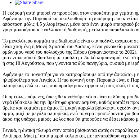
Share
Η εκδρομή αυτή μπορεί να προσφέρει στον επισκέπτη μια γεμάτη ημ
Αφήνουμε την Παροικιά και ακολουθούμε τη διαδρομή που κινείται ν
απόσταση μόλις 4,5 χιλιομέτρων, μέσα από έναν μικρό επαρχιακό β
χρησιμοποιήσουμε εναλλακτική διαδρομή, μέσω του παραλιακού ασ
Το μεγαλύτερο κομμάτι της διαδρομής είναι στα πεδινά, ανάμεσα σε 
είναι χτισμένη η Μονή Χριστού του Δάσους. Είναι γυναικείο μοναστ
ομώνυμου ναού του πολιούχου της Πάρου (εγκαινιάστηκε το 2002), 
μια εντυπωσιακή βασιλική με τρούλο με διπλό καμπαναριό, ενώ στη
ή στις 18 Αυγούστου, που γίνονται τα δύο πανηγύρια, φυσικά με ιε
Αφήνουμε το μοναστήρι για να κατηφορίσουμε από την άσφαλτο, με 
ηλιοβασίλεμα του Αιγαίου. Η πιο κοντινή στην Παροικιά είναι ο Πα
αλμυρίκια, εδώ κι εκεί, που προσφέρουν τη φυσική τους σκιά, στου
Οι αμέσως επόμενες, όπως θα κινηθούμε νότια είναι οι δύο αμμουδιέ
νερά (δύσκολα θα την βρείτε φουρτουνιασμένη, καθώς κοιτάζει προς
βρείτε και κομμάτι με άμμο. Η μικρή παραλία βρίσκεται, σχεδόν αντ
άμμο, μαζί με μεγάλα αλμυρίκια, ενώ τα νερά προσφέρονται για βουτ
άκρο της υπάρχει μικρός μώλος που θα μπορούσε να δέσει κάποιο μ
Γενικά, η δυτική πλευρά στην οποία βρίσκονται αυτές οι παραλίες α
Αντίπαρο. Μαζί μ' αυτά μικροί κολπίσκοι, με πεντακάθαρα νερά και