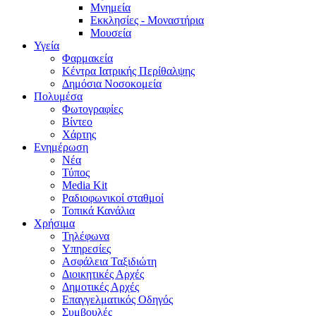
Μνημεία
Εκκλησίες - Μοναστήρια
Μουσεία
Υγεία
Φαρμακεία
Κέντρα Ιατρικής Περίθαλψης
Δημόσια Νοσοκομεία
Πολυμέσα
Φωτογραφίες
Bίντεο
Χάρτης
Ενημέρωση
Νέα
Τύπος
Media Kit
Ραδιοφωνικοί σταθμοί
Τοπικά Κανάλια
Χρήσιμα
Τηλέφωνα
Υπηρεσίες
Ασφάλεια Ταξιδιώτη
Διοικητικές Αρχές
Δημοτικές Αρχές
Επαγγελματικός Οδηγός
Συμβουλές