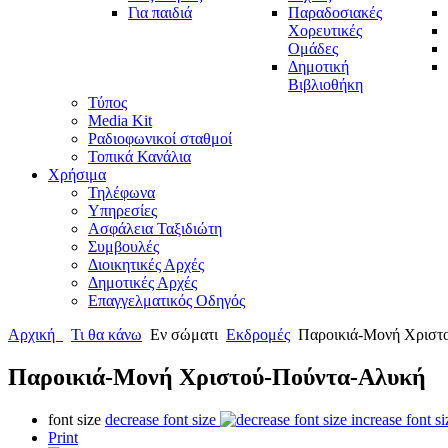
Για παιδιά
Παραδοσιακές
Χορευτικές
Ομάδες
Δημοτική
Βιβλιοθήκη
Τύπος
Media Kit
Ραδιοφωνικοί σταθμοί
Τοπικά Κανάλια
Χρήσιμα
Τηλέφωνα
Υπηρεσίες
Ασφάλεια Ταξιδιώτη
Συμβουλές
Διοικητικές Αρχές
Δημοτικές Αρχές
Επαγγελματικός Οδηγός
Αρχική
Τι θα κάνω
Εν σώματι
Εκδρομές
Παροικιά-Μονή Χριστ
Παροικιά-Μονή Χριστού-Πούντα-Αλυκή
font size
decrease font size
increase font si
Print