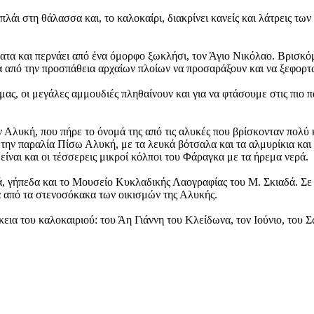
 πλάι στη θάλασσα και, το καλοκαίρι, διακρίνει κανείς και λάτρεις 
ματα και περνάει από ένα όμορφο ξωκλήσι, τον Άγιο Νικόλαο. Βρισκό
α από την προσπάθεια αρχαίων πλοίων να προσαράξουν και να ξεφορτώ
ας, οι μεγάλες αμμουδιές πληθαίνουν και για να φτάσουμε στις πιο 
Αλυκή, που πήρε το όνομά της από τις αλυκές που βρίσκονταν πολύ κ
αι την παραλία Πίσω Αλυκή, με τα λευκά βότσαλα και τα αλμυρίκια κα
ίναι και οι τέσσερεις μικροί κόλποι του Φάραγκα με τα ήρεμα νερά.
ά, γήπεδα και το Μουσείο Κυκλαδικής Λαογραφίας του Μ. Σκιαδά. Σε 
α από τα στενοσόκακα των οικισμών της Αλυκής.
εια του καλοκαιριού: του Άη Γιάννη του Κλείδωνα, τον Ιούνιο, του 