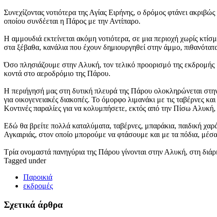
Συνεχίζοντας νοτιότερα της Αγίας Ειρήνης, ο δρόμος φτάνει ακριβώς
οποίου συνδέεται η Πάρος με την Αντίπαρο.
Η αμμουδιά εκτείνεται ακόμη νοτιότερα, σε μια περιοχή χωρίς κτίσ
στα ξέβαθα, κανάλια που έχουν δημιουργηθεί στην άμμο, πιθανότατ
Όσο πλησιάζουμε στην Αλυκή, τον τελικό προορισμό της εκδρομής μ
κοντά στο αεροδρόμιο της Πάρου.
Η περιήγησή μας στη δυτική πλευρά της Πάρου ολοκληρώνεται στην 
για οικογενειακές διακοπές. Το όμορφο λιμανάκι με τις ταβέρνες κ
Κοντινές παραλίες για να κολυμπήσετε, εκτός από την Πίσω Αλυκή, ε
Εδώ θα βρείτε πολλά καταλύματα, ταβέρνες, μπαράκια, παιδική χαρ
Αγκαιριάς, στον οποίο μπορούμε να φτάσουμε και με τα πόδια, μέσ
Τρία ονομαστά πανηγύρια της Πάρου γίνονται στην Αλυκή, στη διάρκ
Tagged under
Παροικιά
εκδρομές
Σχετικά άρθρα