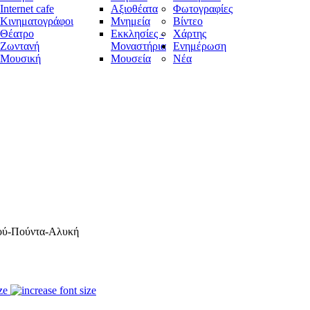
Internet cafe
Αξιοθέατα
Φωτογραφίες
Κινηματογράφοι
Μνημεία
Bίντεο
Θέατρο
Εκκλησίες -
Χάρτης
Ζωντανή
Μοναστήρια
Ενημέρωση
Μουσική
Μουσεία
Νέα
ού-Πούντα-Αλυκή
ze