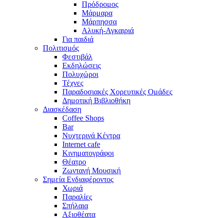
Πρόδρομος
Μάρμαρα
Μάρπησσα
Αλυκή-Αγκαιριά
Για παιδιά
Πολιτισμός
Φεστιβάλ
Εκδηλώσεις
Πολυχώροι
Τέχνες
Παραδοσιακές Χορευτικές Ομάδες
Δημοτική Βιβλιοθήκη
Διασκέδαση
Coffee Shops
Bar
Νυχτερινά Κέντρα
Internet cafe
Κινηματογράφοι
Θέατρο
Ζωντανή Μουσική
Σημεία Ενδιαφέροντος
Χωριά
Παραλίες
Σπήλαια
Αξιοθέατα