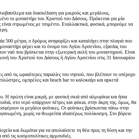
λιοβασίλεμα και διασκέδαση για μικρούς και μεγάλους.
μένο το μοναστήρι του Χριστού του Δάσους. Πρόκειται για μία
ς είναι στρωμένος με τσιμέντο. Εναλλακτικά, φυσικά, μπορούμε να
ερη.
αία 500 μέτρα, ο δρόμος ανηφορίζει και καταλήγει στην πλαγιά που
μοναστήρι φέρει και το όνομα του Αγίου Αρσενίου, εξαιτίας του
τον ναό που βρίσκεται στην εξωτερική αυλή του μοναστηριού. Είναι
 μονή του Χριστού του Δάσους ή Αγίου Αρσενίου στις 31 Ιανουαρίου
 από τις ωραιότερες παραλίες του νησιού, που βλέπουν το υπέροχο
πλώστρες, ομπρέλες και beach bar το καλοκαίρι και αρκετά
ου. Η πρώτη είναι μικρή, με φυσική σκιά από αλμυρίκια και ήπια
υδιά, στο νερό υπάρχουν πέτρες και φύκια, στην άκρη της, όμως, θα
οσφέρουν οι μεγάλοι φοίνικες. Οι φοίνικες βρίσκονται πάνω στην
 οργανωμένη, χωρίς να θεωρείται ιδιαιτέρως πολύκοσμη. Στο βόρειο
δοχεία και δωμάτια για να απολαύσετε τη θέα προς τη δύση και την
ά από τις κοσμοπολίτικες αμμουδιές.