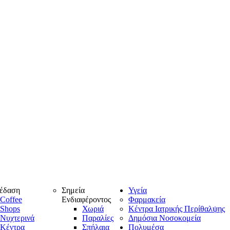
έδαση
Σημεία
Υγεία
Coffee
Ενδιαφέροντος
Φαρμακεία
Shops
Χωριά
Κέντρα Ιατρικής Περίθαλψης
Νυχτερινά
Παραλίες
Δημόσια Νοσοκομεία
Κέντρα
Σπήλαια
Πολυμέσα