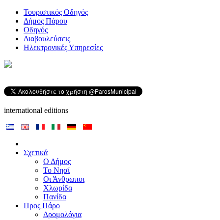
Τουριστικός Οδηγός
Δήμος Πάρου
Οδηγός
Διαβουλεύσεις
Ηλεκτρονικές Υπηρεσίες
international editions
Σχετικά
Ο Δήμος
Το Νησί
Οι Άνθρωποι
Χλωρίδα
Πανίδα
Προς Πάρο
Δρομολόγια