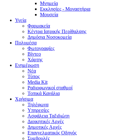
Μνημεία
Εκκλησίες - Μοναστήρια
Μουσεία
Υγεία
Φαρμακεία
Κέντρα Ιατρικής Περίθαλψης
Δημόσια Νοσοκομεία
Πολυμέσα
Φωτογραφίες
Bίντεο
Χάρτης
Ενημέρωση
Νέα
Τύπος
Media Kit
Ραδιοφωνικοί σταθμοί
Τοπικά Κανάλια
Χρήσιμα
Τηλέφωνα
Υπηρεσίες
Ασφάλεια Ταξιδιώτη
Διοικητικές Αρχές
Δημοτικές Αρχές
Επαγγελματικός Οδηγός
Συμβουλές