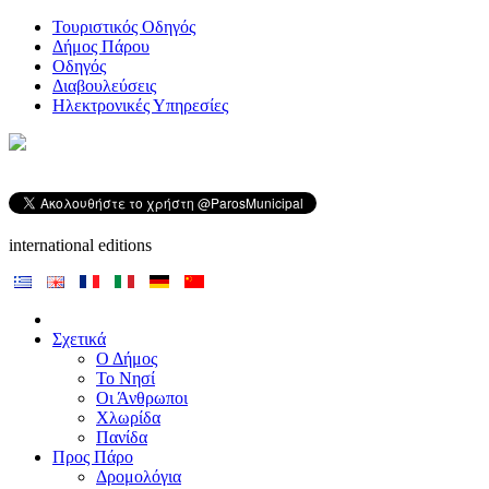
Τουριστικός Οδηγός
Δήμος Πάρου
Οδηγός
Διαβουλεύσεις
Ηλεκτρονικές Υπηρεσίες
international editions
Σχετικά
Ο Δήμος
Το Νησί
Οι Άνθρωποι
Χλωρίδα
Πανίδα
Προς Πάρο
Δρομολόγια