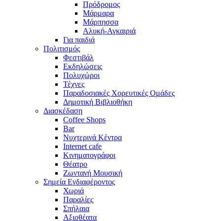
Πρόδρομος
Μάρμαρα
Μάρπησσα
Αλυκή-Αγκαιριά
Για παιδιά
Πολιτισμός
Φεστιβάλ
Εκδηλώσεις
Πολυχώροι
Τέχνες
Παραδοσιακές Χορευτικές Ομάδες
Δημοτική Βιβλιοθήκη
Διασκέδαση
Coffee Shops
Bar
Νυχτερινά Κέντρα
Internet cafe
Κινηματογράφοι
Θέατρο
Ζωντανή Μουσική
Σημεία Ενδιαφέροντος
Χωριά
Παραλίες
Σπήλαια
Αξιοθέατα