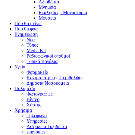
Αξιοθέατα
Μνημεία
Εκκλησίες - Μοναστήρια
Μουσεία
Που θα μείνω
Που θα φάω
Ενημέρωση
Νέα
Τύπος
Media Kit
Ραδιοφωνικοί σταθμοί
Τοπικά Κανάλια
Υγεία
Φαρμακεία
Κέντρα Ιατρικής Περίθαλψης
Δημόσια Νοσοκομεία
Πολυμέσα
Φωτογραφίες
Bίντεο
Χάρτης
Χρήσιμα
Τηλέφωνα
Υπηρεσίες
Ασφάλεια Ταξιδιώτη
simvoules