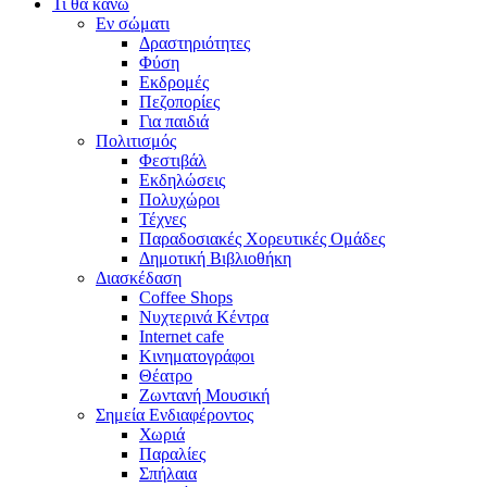
Τι θα κάνω
Εν σώματι
Δραστηριότητες
Φύση
Εκδρομές
Πεζοπορίες
Για παιδιά
Πολιτισμός
Φεστιβάλ
Εκδηλώσεις
Πολυχώροι
Τέχνες
Παραδοσιακές Χορευτικές Ομάδες
Δημοτική Βιβλιοθήκη
Διασκέδαση
Coffee Shops
Νυχτερινά Κέντρα
Internet cafe
Κινηματογράφοι
Θέατρο
Ζωντανή Μουσική
Σημεία Ενδιαφέροντος
Χωριά
Παραλίες
Σπήλαια