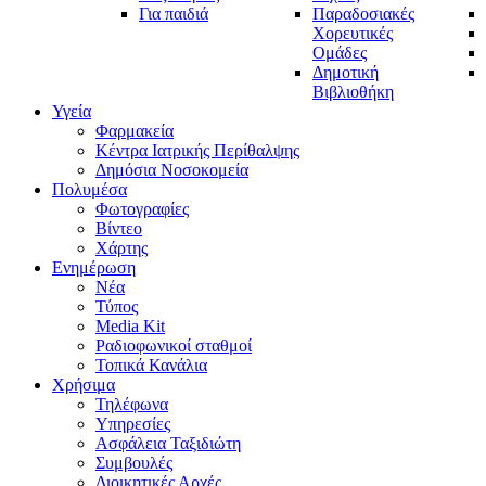
Για παιδιά
Παραδοσιακές
Χορευτικές
Ομάδες
Δημοτική
Βιβλιοθήκη
Υγεία
Φαρμακεία
Κέντρα Ιατρικής Περίθαλψης
Δημόσια Νοσοκομεία
Πολυμέσα
Φωτογραφίες
Bίντεο
Χάρτης
Ενημέρωση
Νέα
Τύπος
Media Kit
Ραδιοφωνικοί σταθμοί
Τοπικά Κανάλια
Χρήσιμα
Τηλέφωνα
Υπηρεσίες
Ασφάλεια Ταξιδιώτη
Συμβουλές
Διοικητικές Αρχές