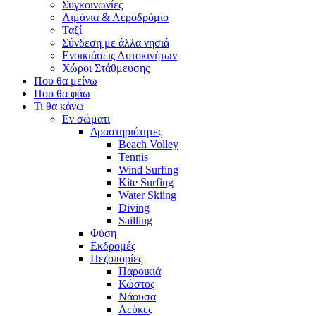
Συγκοινωνίες
Λιμάνια & Αεροδρόμιο
Ταξί
Σύνδεση με άλλα νησιά
Ενοικιάσεις Αυτοκινήτων
Χώροι Στάθμευσης
Που θα μείνω
Που θα φάω
Τι θα κάνω
Εν σώματι
Δραστηριότητες
Beach Volley
Tennis
Wind Surfing
Kite Surfing
Water Skiing
Diving
Sailling
Φύση
Εκδρομές
Πεζοπορίες
Παροικιά
Κώστος
Νάουσα
Λεύκες