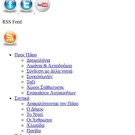
RSS Feed
Προς Πάρο
Δρομολόγια
Λιμάνια & Αεροδρόμιο
Σύνδεση με άλλα νησιά
Συγκοινωνίες
Ταξί
Χώροι Στάθμευσης
Ενοικιάσεις Αυτοκινήτων
Σχετικά
Ανακαλύπτοντας την Πάρο
Ο Δήμος
Το Νησί
Οι Άνθρωποι
Χλωρίδα
Πανίδα