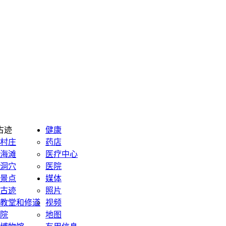
古迹
健康
村庄
药店
海滩
医疗中心
洞穴
医院
景点
媒体
古迹
照片
教堂和修道
视频
院
地图