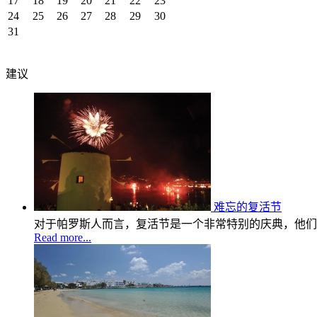
17
18
19
20
21
22
23
24
25
26
27
28
29
30
31
建议
难忘的复活节
对于帕罗斯人而言，复活节是一个非常特别的庆典，他们
Read more...