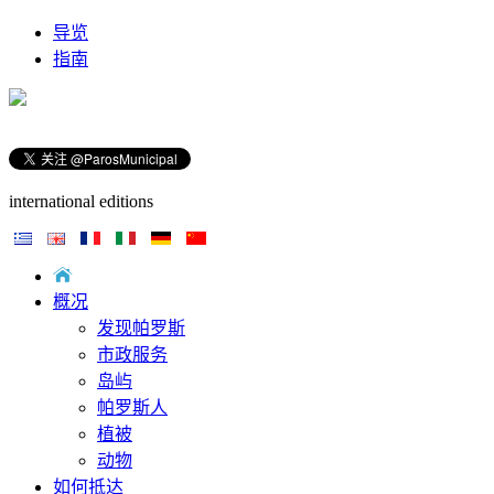
导览
指南
international editions
概况
发现帕罗斯
市政服务
岛屿
帕罗斯人
植被
动物
如何抵达