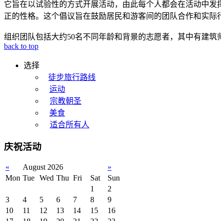
它旨在以试验性的方式开展活动，由此每个人都会在活动中发
正的性格。这个倡议旨在鼓励居民和游客间的团队合作和实际
组织团队包括大约50名不同年龄和背景的志愿者，其中有建
back to top
选择
徒步旅行路线
运动
宗教朝圣
美食
适合所有人
庆祝活动
«
August 2026
»
Mon
Tue
Wed
Thu
Fri
Sat
Sun
1
2
3
4
5
6
7
8
9
10
11
12
13
14
15
16