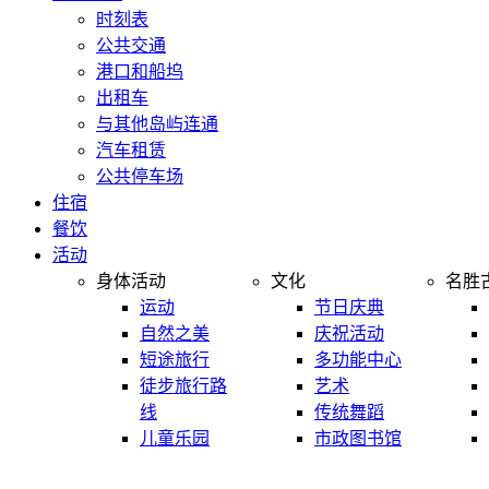
时刻表
公共交通
港口和船坞
出租车
与其他岛屿连通
汽车租赁
公共停车场
住宿
餐饮
活动
身体活动
文化
名胜
运动
节日庆典
自然之美
庆祝活动
短途旅行
多功能中心
徒步旅行路
艺术
线
传统舞蹈
儿童乐园
市政图书馆