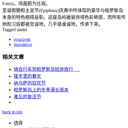
Fotisi)，场面蔚为壮观。
圣诞假期和主显节(Epiphany)庆典中所体现的豪华与帕罗斯岛
本身的特色相得益彰。这座岛屿被装饰得色彩艳丽，而所有传
统和习俗都被忠诚地，几乎是虔诚地，传承下来。
Tagged under
χειμώνας
προτάσεις
相关文章
骑自行车到帕罗斯岛短途旅行
隆冬里的春天
纳乌萨的狂欢节
帕罗斯岛上的冬季漫长周末
难忘的复活节
back to top
选择