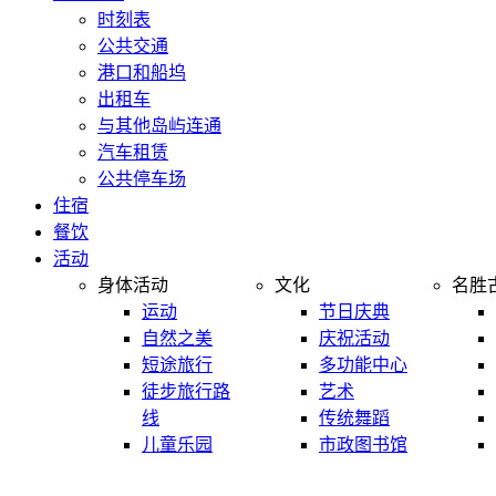
时刻表
公共交通
港口和船坞
出租车
与其他岛屿连通
汽车租赁
公共停车场
住宿
餐饮
活动
身体活动
文化
名胜
运动
节日庆典
自然之美
庆祝活动
短途旅行
多功能中心
徒步旅行路
艺术
线
传统舞蹈
儿童乐园
市政图书馆