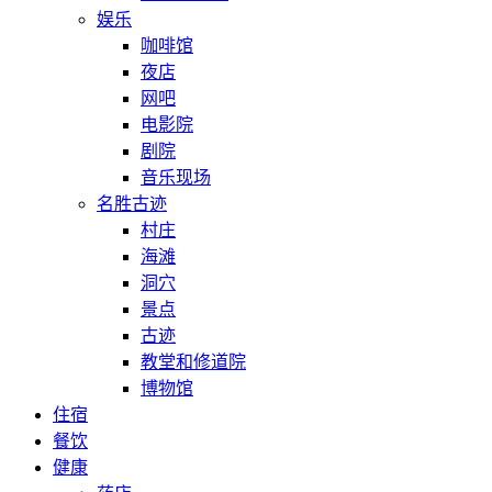
娱乐
咖啡馆
夜店
网吧
电影院
剧院
音乐现场
名胜古迹
村庄
海滩
洞穴
景点
古迹
教堂和修道院
博物馆
住宿
餐饮
健康