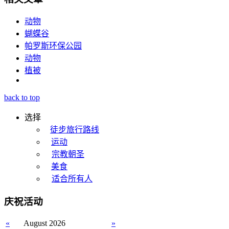
动物
蝴蝶谷
帕罗斯环保公园
动物
植被
back to top
选择
徒步旅行路线
运动
宗教朝圣
美食
适合所有人
庆祝活动
«
August 2026
»