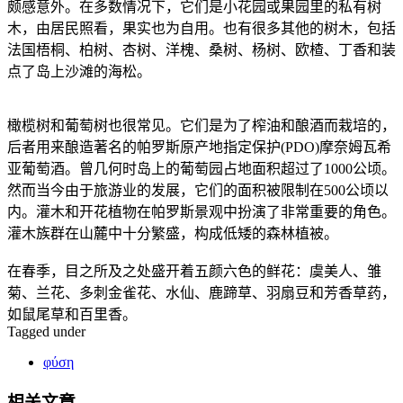
颇感意外。在多数情况下，它们是小花园或果园里的私有树
木，由居民照看，果实也为自用。也有很多其他的树木，包括
法国梧桐、柏树、杏树、洋槐、桑树、杨树、欧楂、丁香和装
点了岛上沙滩的海松。
橄榄树和葡萄树也很常见。它们是为了榨油和酿酒而栽培的，
后者用来酿造著名的帕罗斯原产地指定保护(PDO)摩奈姆瓦希
亚葡萄酒。曾几何时岛上的葡萄园占地面积超过了1000公顷。
然而当今由于旅游业的发展，它们的面积被限制在500公顷以
内。灌木和开花植物在帕罗斯景观中扮演了非常重要的角色。
灌木族群在山麓中十分繁盛，构成低矮的森林植被。
在春季，目之所及之处盛开着五颜六色的鲜花：虞美人、雏
菊、兰花、多刺金雀花、水仙、鹿蹄草、羽扇豆和芳香草药，
如鼠尾草和百里香。
Tagged under
φύση
相关文章