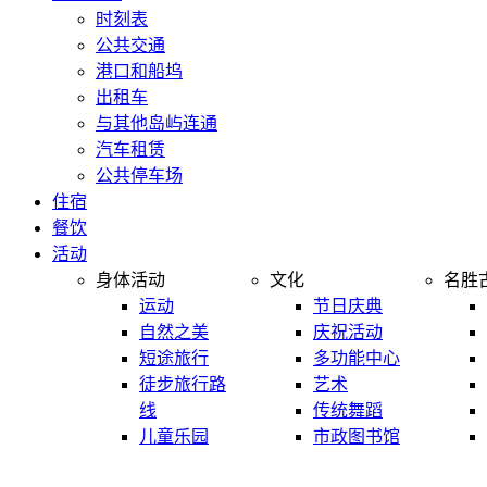
时刻表
公共交通
港口和船坞
出租车
与其他岛屿连通
汽车租赁
公共停车场
住宿
餐饮
活动
身体活动
文化
名胜
运动
节日庆典
自然之美
庆祝活动
短途旅行
多功能中心
徒步旅行路
艺术
线
传统舞蹈
儿童乐园
市政图书馆