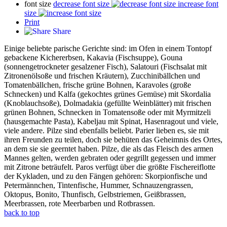
font size
decrease font size
increase font
size
Print
Share
Einige beliebte parische Gerichte sind: im Ofen in einem Tontopf
gebackene Kichererbsen, Kakavia (Fischsuppe), Gouna
(sonnengetrockneter gesalzener Fisch), Salatouri (Fischsalat mit
Zitronenölsoße und frischen Kräutern), Zucchinibällchen und
Tomatenbällchen, frische grüne Bohnen, Karavoles (große
Schnecken) und Kalfa (gekochtes grünes Gemüse) mit Skordalia
(Knoblauchsoße), Dolmadakia (gefüllte Weinblätter) mit frischen
grünen Bohnen, Schnecken in Tomatensoße oder mit Myrmitzeli
(hausgemachte Pasta), Kabeljau mit Spinat, Hasenragout und viele,
viele andere. Pilze sind ebenfalls beliebt. Parier lieben es, sie mit
ihren Freunden zu teilen, doch sie behüten das Geheimnis des Ortes,
an dem sie sie geerntet haben. Pilze, die als das Fleisch des armen
Mannes gelten, werden gebraten oder gegrillt gegessen und immer
mit Zitrone beträufelt. Paros verfügt über die größte Fischereiflotte
der Kykladen, und zu den Fängen gehören: Skorpionfische und
Petermännchen, Tintenfische, Hummer, Schnauzengrassen,
Oktopus, Bonito, Thunfisch, Gelbstriemen, Geißbrassen,
Meerbrassen, rote Meerbarben und Rotbrassen.
back to top